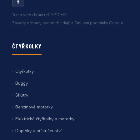
Tento web chrání reCAPTCHA —
Zásady ochrany osobních údajů
a
Smluvní podmínky
Google.
ČTYŘKOLKY
Čtyřkolky
Buggy
Skútry
Benzínové motorky
Elektrické čtyřkolky a motorky
Doplňky a příslušenství