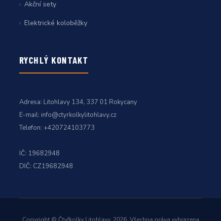
Akční sety
Elektrické koloběžky
RYCHLÝ KONTAKT
Adresa:
Litohlavy 134, 337 01 Rokycany
E-mail:
info@ctyrkolkylitohlavy.cz
Telefon:
+420724103773
IČ: 19682948
DIČ: CZ19682948
Copyright © Čtyřkolky Litohlavy, 2026, Všechna práva vyhrazena